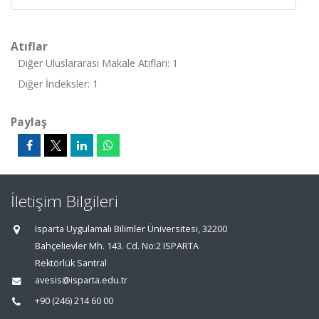
Atıflar
Diğer Uluslararası Makale Atıfları: 1
Diğer İndeksler: 1
Paylaş
İletişim Bilgileri
Isparta Uygulamalı Bilimler Üniversitesi, 32200
Bahçelievler Mh. 143. Cd. No:2 ISPARTA
Rektörlük Santral
avesis@isparta.edu.tr
+90 (246) 214 60 00