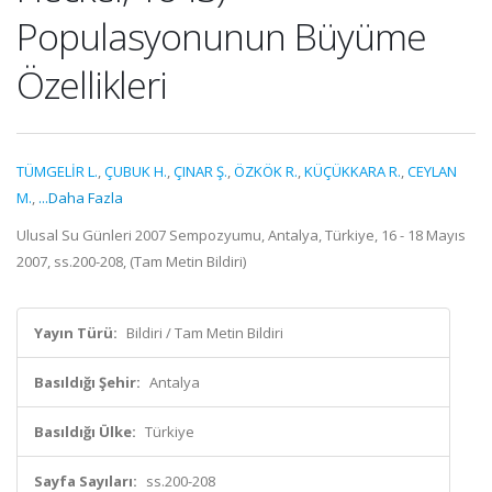
Populasyonunun Büyüme
Özellikleri
TÜMGELİR L.
,
ÇUBUK H.
,
ÇINAR Ş.
,
ÖZKÖK R.
,
KÜÇÜKKARA R.
,
CEYLAN
M.
,
...Daha Fazla
Ulusal Su Günleri 2007 Sempozyumu, Antalya, Türkiye, 16 - 18 Mayıs
2007, ss.200-208, (Tam Metin Bildiri)
Yayın Türü:
Bildiri / Tam Metin Bildiri
Basıldığı Şehir:
Antalya
Basıldığı Ülke:
Türkiye
Sayfa Sayıları:
ss.200-208