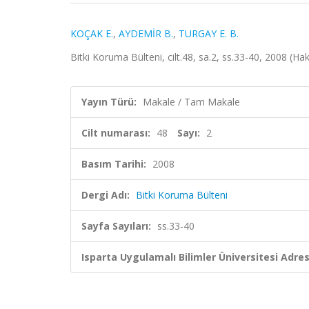
KOÇAK E.
,
AYDEMİR B.
,
TURGAY E. B.
Bitki Koruma Bülteni, cilt.48, sa.2, ss.33-40, 2008 (Ha
Yayın Türü:
Makale / Tam Makale
Cilt numarası:
48
Sayı:
2
Basım Tarihi:
2008
Dergi Adı:
Bitki Koruma Bülteni
Sayfa Sayıları:
ss.33-40
Isparta Uygulamalı Bilimler Üniversitesi Adresl