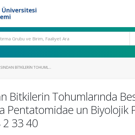
 Üniversitesi
temi
SINDAN BITKILERIN TOHUML...
an Bitkilerin Tohumlarında 
a Pentatomidae un Biyolojik 
 2 33 40