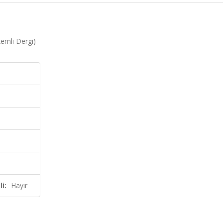
kemli Dergi)
i:
Hayır