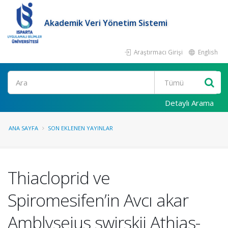
Akademik Veri Yönetim Sistemi
Araştırmacı Girişi
English
Ara
Detaylı Arama
ANA SAYFA
SON EKLENEN YAYINLAR
Thiacloprid ve
Spiromesifen’in Avcı akar
Amblyseius swirskii Athias-