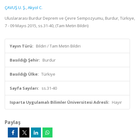
ÇAVUŞ U. Ş.
,
Akyol C.
Uluslararası Burdur Deprem ve Çevre Sempozyumu, Burdur, Türkiye,
7 - 09 Mayıs 2015, ss.31-40, (Tam Metin Bildiri)
Yayın Türü:
Bildiri / Tam Metin Bildiri
Basıldığı Şehir:
Burdur
Basıldığı Ülke:
Türkiye
Sayfa Sayıları:
ss.31-40
Isparta Uygulamalı Bilimler Üniversitesi Adresli:
Hayır
Paylaş