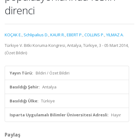
direnci
KOÇAK E.
,
Schlipalius D.
,
KAUR R.
,
EBERT P.
,
COLLINS P.
,
YILMAZ A.
Türkiye V. Bitki Koruma Kongresi, Antalya, Türkiye, 3 - 05 Mart 2014,
(Özet Bildiri)
Yayın Türü:
Bildiri / Özet Bildiri
Basıldığı Şehir:
Antalya
Basıldığı Ülke:
Türkiye
Isparta Uygulamalı Bilimler Üniversitesi Adresli:
Hayır
Paylaş