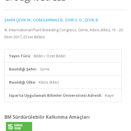
ŞAHİN ÇEVİK M.
,
GÖNÜLKIRMAZ B.
,
SİVRİ E. D.
,
ÇEVİK B.
III. International Plant Breeding Congress, Girne, Kıbrıs (Kktc), 15 - 20
Ekim 2017, (Özet Bildiri)
Yayın Türü:
Bildiri / Özet Bildiri
Basıldığı Şehir:
Girne
Basıldığı Ülke:
Kıbrıs (Kktc)
Isparta Uygulamalı Bilimler Üniversitesi Adresli:
Hayır
BM Sürdürülebilir Kalkınma Amaçları