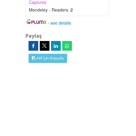
Captures
Mendeley - Readers:
2
-
see details
Paylaş
Atıf İçin Kopyala