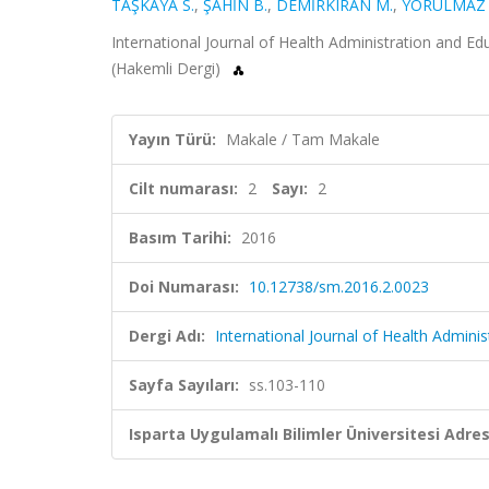
TAŞKAYA S.
,
ŞAHİN B.
,
DEMİRKIRAN M.
,
YORULMAZ 
International Journal of Health Administration and Edu
(Hakemli Dergi)
Yayın Türü:
Makale / Tam Makale
Cilt numarası:
2
Sayı:
2
Basım Tarihi:
2016
Doi Numarası:
10.12738/sm.2016.2.0023
Dergi Adı:
International Journal of Health Admini
Sayfa Sayıları:
ss.103-110
Isparta Uygulamalı Bilimler Üniversitesi Adresl