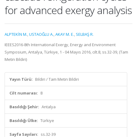
for advanced exergy analysis
ALPTEKİN M.
,
USTAOĞLU A.
,
AKAY M. E.
,
SELBAŞ R.
IEEES2016-8th International Exergy, Energy and Environment
Symposium, Antalya, Türkiye, 1 - 04 Mayıs 2016, cilt.8, ss.32-39, (Tam
Metin Bildiri)
Yayın Türü:
Bildiri / Tam Metin Bildiri
Cilt numarası:
8
Basıldığı Şehir:
Antalya
Basıldığı Ülke:
Türkiye
Sayfa Sayıları:
ss.32-39