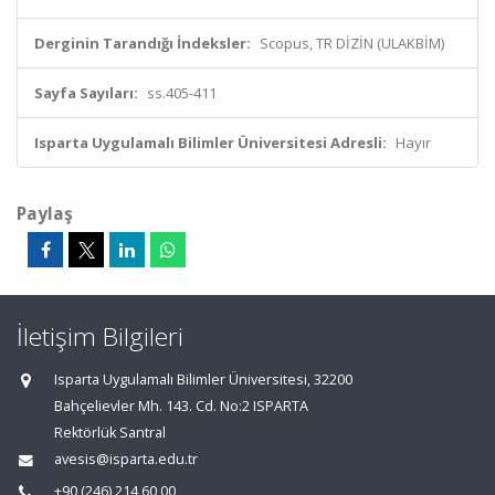
Derginin Tarandığı İndeksler:
Scopus, TR DİZİN (ULAKBİM)
Sayfa Sayıları:
ss.405-411
Isparta Uygulamalı Bilimler Üniversitesi Adresli:
Hayır
Paylaş
İletişim Bilgileri
Isparta Uygulamalı Bilimler Üniversitesi, 32200
Bahçelievler Mh. 143. Cd. No:2 ISPARTA
Rektörlük Santral
avesis@isparta.edu.tr
+90 (246) 214 60 00