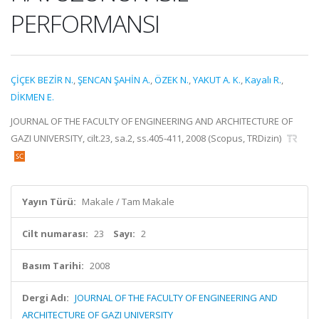
PERFORMANSI
ÇİÇEK BEZİR N.
,
ŞENCAN ŞAHİN A.
,
ÖZEK N.
,
YAKUT A. K.
,
Kayalı R.
,
DİKMEN E.
JOURNAL OF THE FACULTY OF ENGINEERING AND ARCHITECTURE OF
GAZI UNIVERSITY, cilt.23, sa.2, ss.405-411, 2008 (Scopus, TRDizin)
Yayın Türü:
Makale / Tam Makale
Cilt numarası:
23
Sayı:
2
Basım Tarihi:
2008
Dergi Adı:
JOURNAL OF THE FACULTY OF ENGINEERING AND
ARCHITECTURE OF GAZI UNIVERSITY