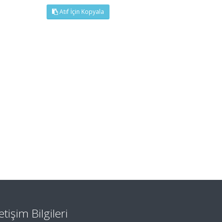
Atıf İçin Kopyala
letişim Bilgileri