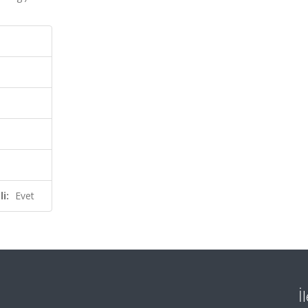
i:
Evet
İ