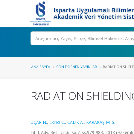
Isparta Uygulamalı Bilimler
Akademik Veri Yönetim Sis
Ara
ANA SAYFA
SON EKLENEN YAYINLAR
RADIATION SHIELD
RADIATION SHIELDIN
UÇAR N.
,
Ekinci C.
,
ÇALIK A.
,
KARAKAŞ M. S.
Int. J. Adv. Res., cilt.6, sa.7, ss.979-983, 2018 (Hakemli