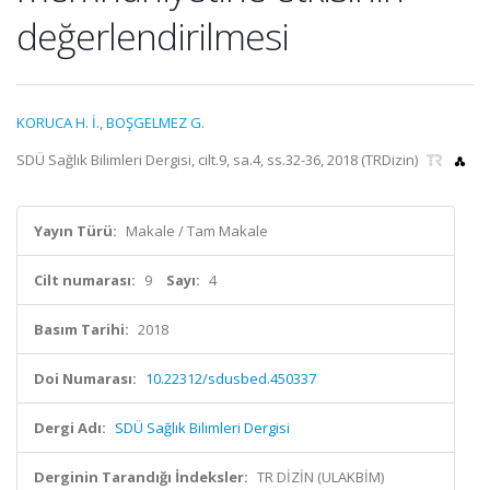
değerlendirilmesi
KORUCA H. İ.
,
BOŞGELMEZ G.
SDÜ Sağlık Bilimleri Dergisi, cilt.9, sa.4, ss.32-36, 2018 (TRDizin)
Yayın Türü:
Makale / Tam Makale
Cilt numarası:
9
Sayı:
4
Basım Tarihi:
2018
Doi Numarası:
10.22312/sdusbed.450337
Dergi Adı:
SDÜ Sağlık Bilimleri Dergisi
Derginin Tarandığı İndeksler:
TR DİZİN (ULAKBİM)