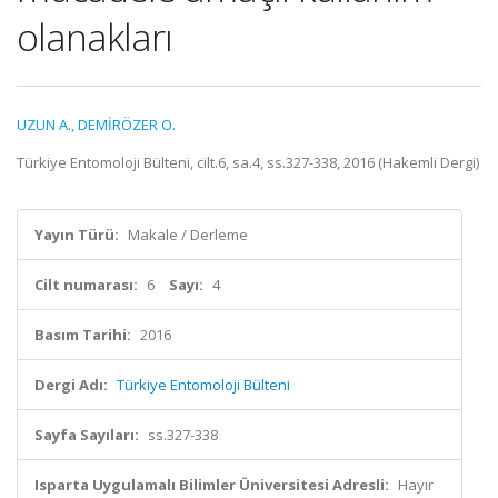
olanakları
UZUN A.
,
DEMİRÖZER O.
Türkiye Entomoloji Bülteni, cilt.6, sa.4, ss.327-338, 2016 (Hakemli Dergi)
Yayın Türü:
Makale / Derleme
Cilt numarası:
6
Sayı:
4
Basım Tarihi:
2016
Dergi Adı:
Türkiye Entomoloji Bülteni
Sayfa Sayıları:
ss.327-338
Isparta Uygulamalı Bilimler Üniversitesi Adresli:
Hayır