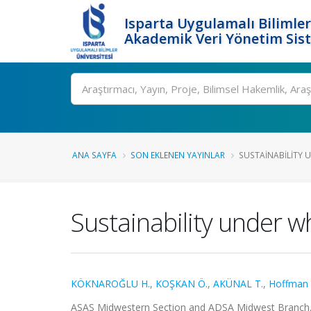
Isparta Uygulamalı Bilimler
Akademik Veri Yönetim Sis
Ara
ANA SAYFA
SON EKLENEN YAYINLAR
SUSTAINABILITY U
Sustainability under wh
KÖKNAROĞLU H.
,
KOŞKAN Ö.
,
AKÜNAL T.
,
Hoffman 
ASAS Midwestern Section and ADSA Midwest Branch, Des