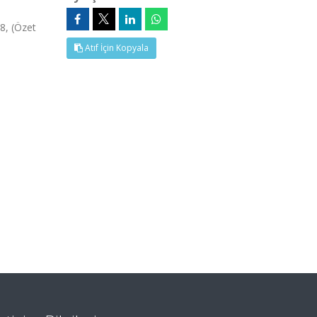
8, (Özet
Atıf İçin Kopyala