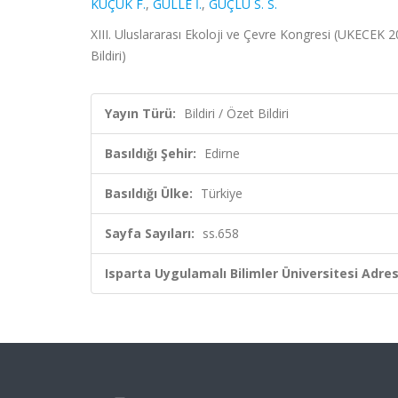
KÜÇÜK F.
,
GÜLLE İ.
,
GÜÇLÜ S. S.
XIII. Uluslararası Ekoloji ve Çevre Kongresi (UKECEK 2
Bildiri)
Yayın Türü:
Bildiri / Özet Bildiri
Basıldığı Şehir:
Edirne
Basıldığı Ülke:
Türkiye
Sayfa Sayıları:
ss.658
Isparta Uygulamalı Bilimler Üniversitesi Adresl