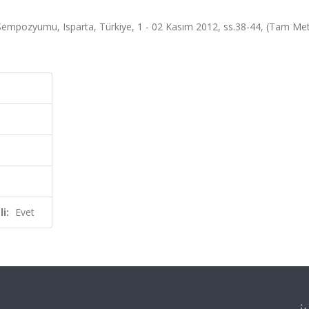
ği Sempozyumu, Isparta, Türkiye, 1 - 02 Kasım 2012, ss.38-44, (Tam Me
i:
Evet