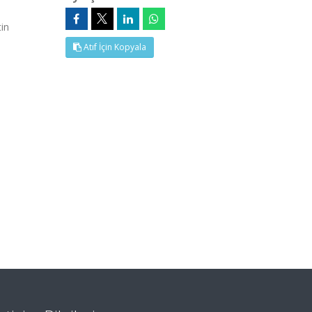
tin
Atıf İçin Kopyala