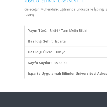
KUŞCU Ö.
,
ÇETİNER H.
,
GÖKMEN H. T.
Geleceğin Mühendislik Eğitiminde Endüstri ile İşbirli
Bildiri)
Yayın Türü:
Bildiri / Tam Metin Bildiri
Basıldığı Şehir:
Isparta
Basıldığı Ülke:
Türkiye
Sayfa Sayıları:
ss.38-44
Isparta Uygulamalı Bilimler Üniversitesi Adresl