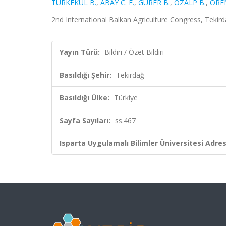
TÜRKEKUL B.
,
ABAY C. F.
,
GÜRER B.
,
ÖZALP B.
,
ÖREN
2nd International Balkan Agriculture Congress, Tekirda
Yayın Türü:
Bildiri / Özet Bildiri
Basıldığı Şehir:
Tekirdağ
Basıldığı Ülke:
Türkiye
Sayfa Sayıları:
ss.467
Isparta Uygulamalı Bilimler Üniversitesi Adresl