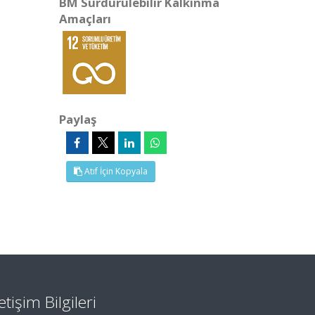
BM Sürdürülebilir Kalkınma
Amaçları
Paylaş
Atıf İçin Kopyala
letişim Bilgileri