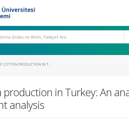
 Üniversitesi
temi
OF COTTON PRODUCTION IN T...
n production in Turkey: An anal
t analysis