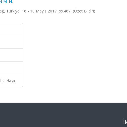
 M. N.
ğ, Türkiye, 16 - 18 Mayıs 2017, ss.467, (Özet Bildiri)
i:
Hayır
İ