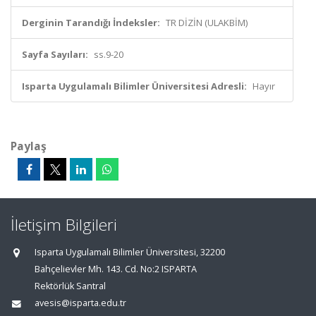
Derginin Tarandığı İndeksler:
TR DİZİN (ULAKBİM)
Sayfa Sayıları:
ss.9-20
Isparta Uygulamalı Bilimler Üniversitesi Adresli:
Hayır
Paylaş
İletişim Bilgileri
Isparta Uygulamalı Bilimler Üniversitesi, 32200
Bahçelievler Mh. 143. Cd. No:2 ISPARTA
Rektörlük Santral
avesis@isparta.edu.tr