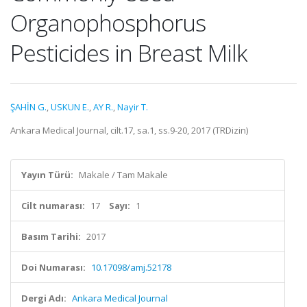
Organophosphorus
Pesticides in Breast Milk
ŞAHİN G.
,
USKUN E.
,
AY R.
,
Nayir T.
Ankara Medical Journal, cilt.17, sa.1, ss.9-20, 2017 (TRDizin)
Yayın Türü:
Makale / Tam Makale
Cilt numarası:
17
Sayı:
1
Basım Tarihi:
2017
Doi Numarası:
10.17098/amj.52178
Dergi Adı:
Ankara Medical Journal