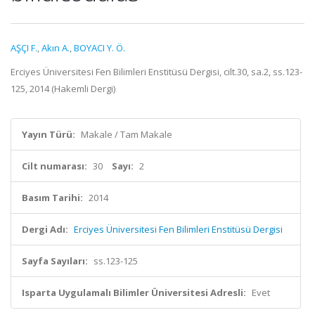
AŞÇI F.
,
Akın A.
,
BOYACI Y. Ö.
Erciyes Üniversitesi Fen Bilimleri Enstitüsü Dergisi, cilt.30, sa.2, ss.123-
125, 2014 (Hakemli Dergi)
Yayın Türü:
Makale / Tam Makale
Cilt numarası:
30
Sayı:
2
Basım Tarihi:
2014
Dergi Adı:
Erciyes Üniversitesi Fen Bilimleri Enstitüsü Dergisi
Sayfa Sayıları:
ss.123-125
Isparta Uygulamalı Bilimler Üniversitesi Adresli:
Evet