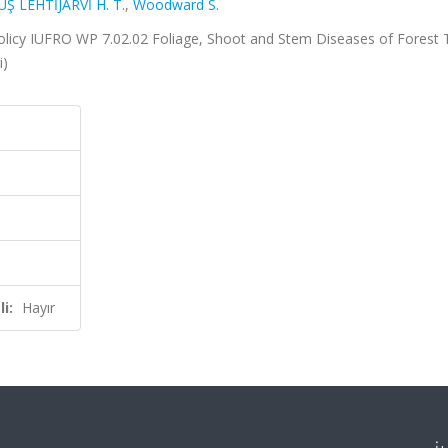
 LEHTİJARVİ H. T.
,
Woodward S.
Policy IUFRO WP 7.02.02 Foliage, Shoot and Stem Diseases of Forest 
i)
i:
Hayır