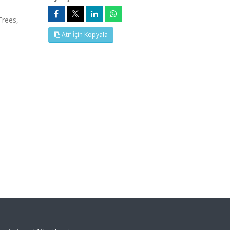
Trees,
Atıf İçin Kopyala