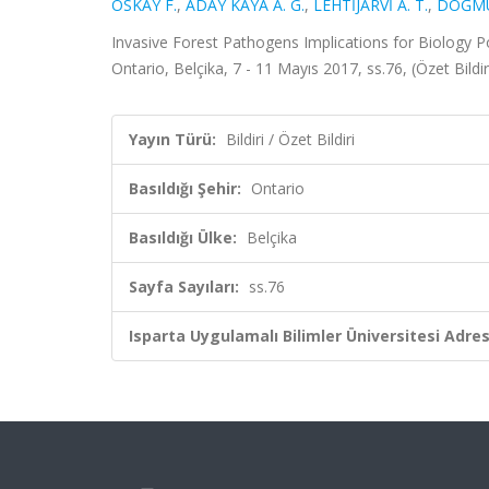
OSKAY F.
,
ADAY KAYA A. G.
,
LEHTİJARVİ A. T.
,
DOĞMUŞ
Invasive Forest Pathogens Implications for Biology 
Ontario, Belçika, 7 - 11 Mayıs 2017, ss.76, (Özet Bildir
Yayın Türü:
Bildiri / Özet Bildiri
Basıldığı Şehir:
Ontario
Basıldığı Ülke:
Belçika
Sayfa Sayıları:
ss.76
Isparta Uygulamalı Bilimler Üniversitesi Adresl