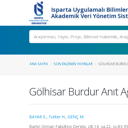
Isparta Uygulamalı Bilimler
Akademik Veri Yönetim Sis
Ara
ANA SAYFA
SON EKLENEN YAYINLAR
GÖLHISAR BURDUR
Gölhisar Burdur Anıt Ağ
BAYAR E.
,
Türker H.
,
GENÇ M.
Bartın Orman Fakültesi Dergisi, cilt.14, sa.22, ss.83-9