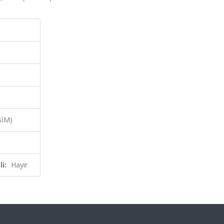
BİM)
i:
Hayır