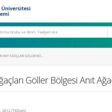
 Üniversitesi
temi
 ANIT AĞAÇLARI GÖLLER BÖ...
açları Göller Bölgesi Anıt Ağaç
5, 2012 (TRDizin)