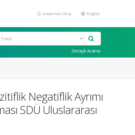
Araştırmacı Girişi
English
Detaylı Arama
flik Negatiflik Ayrımı
lması SDÜ Uluslararası