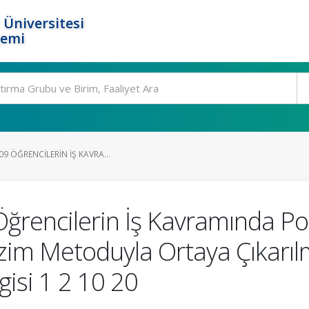
 Üniversitesi
temi
 ÖĞRENCILERIN İŞ KAVRA...
ncilerin İş Kavramında Poziti
Çizim Metoduyla Ortaya Çıkarı
gisi 1 2 10 20