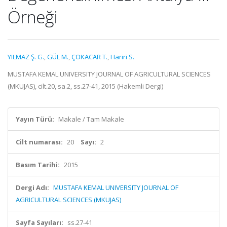
Örneği
YILMAZ Ş. G.
,
GÜL M.
,
ÇOKACAR T.
,
Hariri S.
MUSTAFA KEMAL UNIVERSITY JOURNAL OF AGRICULTURAL SCIENCES
(MKUJAS), cilt.20, sa.2, ss.27-41, 2015 (Hakemli Dergi)
Yayın Türü:
Makale / Tam Makale
Cilt numarası:
20
Sayı:
2
Basım Tarihi:
2015
Dergi Adı:
MUSTAFA KEMAL UNIVERSITY JOURNAL OF
AGRICULTURAL SCIENCES (MKUJAS)
Sayfa Sayıları:
ss.27-41