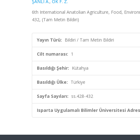
ŞANLI A.
,
OK F. Z.
6th International Anatolian Agriculture, Food, Enviro
432, (Tam Metin Bildiri)
Yayın Türü:
Bildiri / Tam Metin Bildiri
Cilt numarası:
1
Basıldığı Şehir:
Kütahya
Basıldığı Ülke:
Türkiye
Sayfa Sayıları:
ss.428-432
Isparta Uygulamalı Bilimler Üniversitesi Adresl