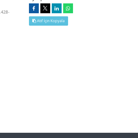
.428-
Atıf İçin Kopyala