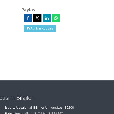
Paylaş
Atıf İçin Kopyala
letişim Bilgileri
Isparta Uygulamalı Bilimler Üniversitesi, 32200
Bahçelievler Mh. 143. Cd. No:2 ISPARTA