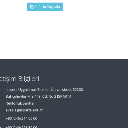
Atıf İçin Kopyala
letişim Bilgileri
Isparta Uygulamalı Bilimler Üniversitesi, 32200
Bahçelievler Mh. 143. Cd. No:2 ISPARTA
Rektörlük Santral
avesis@isparta.edu.tr
+90 (246) 214 60 00
+90 (246) 228 30 06