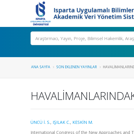
Isparta Uygulamalı Bilimler
Akademik Veri Yönetim Sis
Ara
ANA SAYFA
SON EKLENEN YAYINLAR
HAVALİMANLARIND
HAVALİMANLARINDAK
ÜNCÜ İ. S.
,
IŞILAK C.
,
KESKİN M.
International Congress of the New Approaches and T