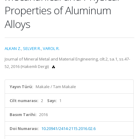
Properties of Aluminum
Alloys
ALKAN Z.
,
SELVER R.
,
VAROL R.
Journal of Mineral Metal and Material Engineering, cilt.2, sa.1, ss.47-
52, 2016 (Hakemli Dergi)
Yayın Türü:
Makale / Tam Makale
Cilt numarası:
2
Sayı:
1
Basım Tarihi:
2016
Doi Numarası:
10.20941/2414-2115.2016.02.6