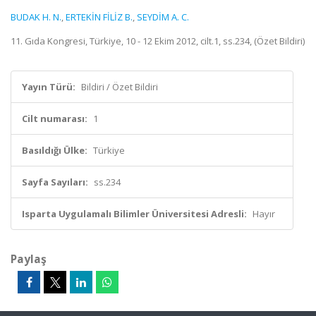
BUDAK H. N.
,
ERTEKİN FİLİZ B.
,
SEYDİM A. C.
11. Gıda Kongresi, Türkiye, 10 - 12 Ekim 2012, cilt.1, ss.234, (Özet Bildiri)
Yayın Türü:
Bildiri / Özet Bildiri
Cilt numarası:
1
Basıldığı Ülke:
Türkiye
Sayfa Sayıları:
ss.234
Isparta Uygulamalı Bilimler Üniversitesi Adresli:
Hayır
Paylaş