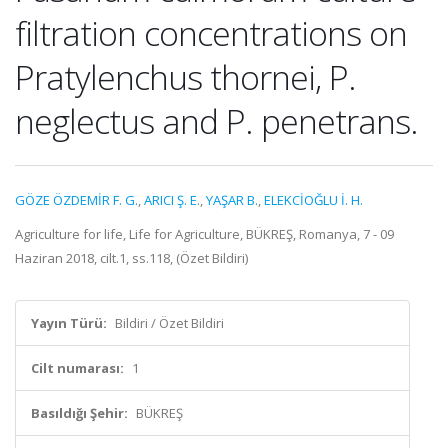
filtration concentrations on
Pratylenchus thornei, P.
neglectus and P. penetrans.
GÖZE ÖZDEMİR F. G.
,
ARICI Ş. E.
,
YAŞAR B.
,
ELEKCİOĞLU İ. H.
Agriculture for life, Life for Agriculture, BÜKREŞ, Romanya, 7 - 09
Haziran 2018, cilt.1, ss.118, (Özet Bildiri)
Yayın Türü:
Bildiri / Özet Bildiri
Cilt numarası:
1
Basıldığı Şehir:
BÜKREŞ