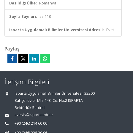
Basıldığı Ülke:
Romanya
Sayfa Sayıları:
ss.118
Isparta Uygulamalı Bilimler Üniversitesi Adresli:
Evet
Paylaş
İletişim Bilgileri
Isparta Uygulamalı Bilimler Üniversitesi, 32200
Bahçelievler Mh. 143. Cd. No:2 ISPARTA
Rektörlük Santral
avesis@isparta.edu.tr
+90 (246) 214 60 00
+90 (246) 228 30 06