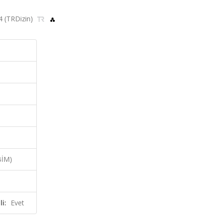
24 (TRDizin)
BİM)
i:
Evet