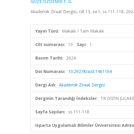
GÖZE ÖZDEMİR F. G.
Akademik Ziraat Dergisi, cilt.13, sa.1, ss.111-118, 20
Yayın Türü:
Makale / Tam Makale
Cilt numarası:
13
Sayı:
1
Basım Tarihi:
2024
Doi Numarası:
10.29278/azd.1461164
Dergi Adı:
Akademik Ziraat Dergisi
Derginin Tarandığı İndeksler:
TR DİZİN (ULAK
Sayfa Sayıları:
ss.111-118
Isparta Uygulamalı Bilimler Üniversitesi Adresl