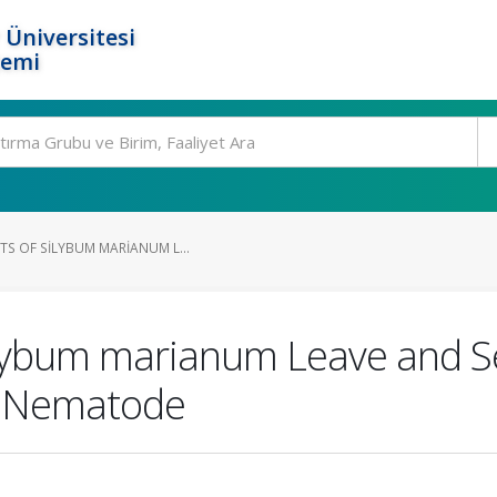
 Üniversitesi
temi
TS OF SILYBUM MARIANUM L...
 Silybum marianum Leave and S
t Nematode