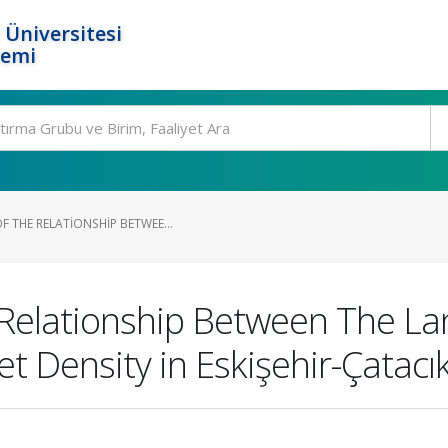
 Üniversitesi
temi
 THE RELATIONSHIP BETWEE...
Relationship Between The Lan
t Density in Eskişehir-Çatacı