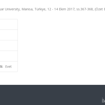
r University, Manisa, Türkiye, 12 - 14 Ekim 2017, ss.367-368, (Özet Bi
i:
Evet
İ