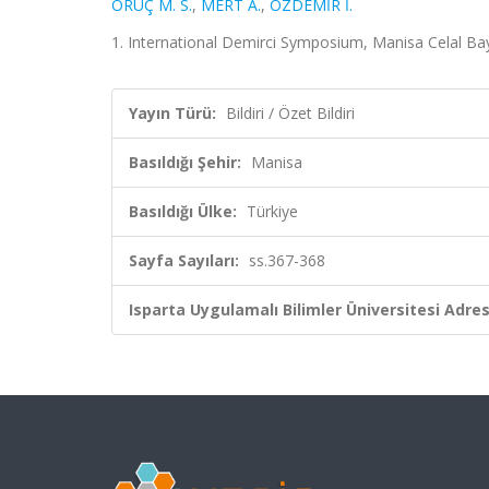
ORUÇ M. S.
,
MERT A.
,
ÖZDEMİR İ.
1. International Demirci Symposium, Manisa Celal Baya
Yayın Türü:
Bildiri / Özet Bildiri
Basıldığı Şehir:
Manisa
Basıldığı Ülke:
Türkiye
Sayfa Sayıları:
ss.367-368
Isparta Uygulamalı Bilimler Üniversitesi Adresl