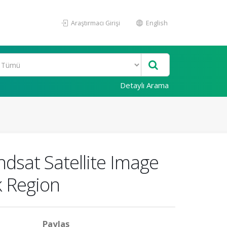
Araştırmacı Girişi
English
Detaylı Arama
dsat Satellite Image
k Region
Paylaş