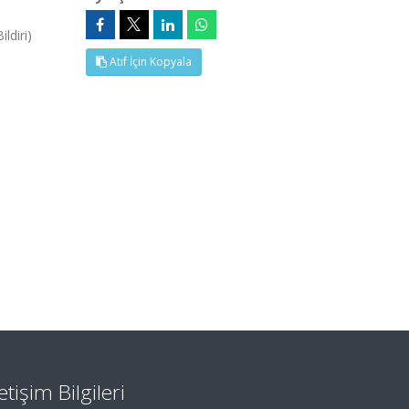
ldiri)
Atıf İçin Kopyala
letişim Bilgileri