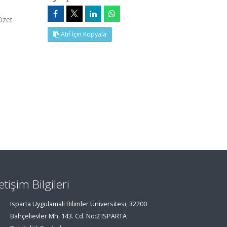
Özet
Atıf İçin Kopyala
letişim Bilgileri
Isparta Uygulamalı Bilimler Üniversitesi, 32200
Bahçelievler Mh. 143. Cd. No:2 ISPARTA