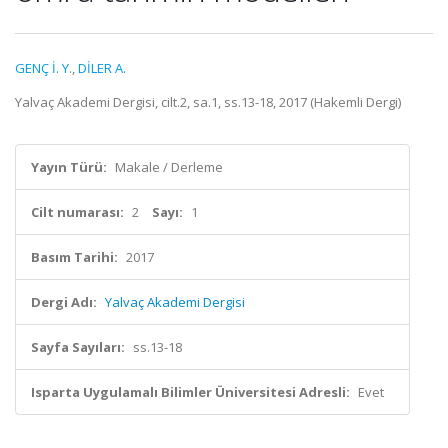
GENÇ İ. Y.
,
DİLER A.
Yalvaç Akademi Dergisi, cilt.2, sa.1, ss.13-18, 2017 (Hakemli Dergi)
Yayın Türü:
Makale / Derleme
Cilt numarası:
2
Sayı:
1
Basım Tarihi:
2017
Dergi Adı:
Yalvaç Akademi Dergisi
Sayfa Sayıları:
ss.13-18
Isparta Uygulamalı Bilimler Üniversitesi Adresli:
Evet