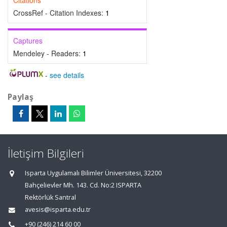
Citations
CrossRef - Citation Indexes:
1
Captures
Mendeley - Readers:
1
-
see details
Paylaş
İletişim Bilgileri
Isparta Uygulamalı Bilimler Üniversitesi, 32200
Bahçelievler Mh. 143. Cd. No:2 ISPARTA
Rektörlük Santral
avesis@isparta.edu.tr
+90 (246) 214 60 00