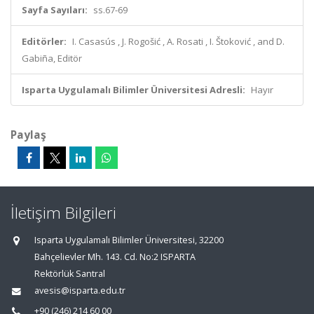
Sayfa Sayıları:
ss.67-69
Editörler:
I. Casasús , J. Rogošić , A. Rosati , I. Štoković , and D.
Gabiña, Editör
Isparta Uygulamalı Bilimler Üniversitesi Adresli:
Hayır
Paylaş
İletişim Bilgileri
Isparta Uygulamalı Bilimler Üniversitesi, 32200
Bahçelievler Mh. 143. Cd. No:2 ISPARTA
Rektörlük Santral
avesis@isparta.edu.tr
+90 (246) 214 60 00