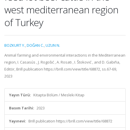
west mediterranean region
of Turkey
BOZKURT Y.
,
DOĞAN C.
,
UZUN N.
Animal farming and environmental interactions in the Mediterranean
region, I. Casasús , J. Rogošić , A. Rosati , I. Štoković , and D. Gabiña,
Editör, Brill publication https://brill.com/view/title/68872, ss.67-69,
2023
Yayın Türü:
Kitapta Bölüm / Mesleki Kitap
Basım Tarihi:
2023
Yayınevi:
Brill publication https://brill.com/view/title/68872