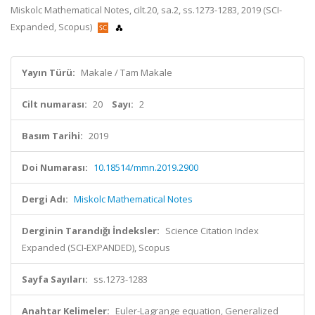
Miskolc Mathematical Notes, cilt.20, sa.2, ss.1273-1283, 2019 (SCI-
Expanded, Scopus)
Yayın Türü:
Makale / Tam Makale
Cilt numarası:
20
Sayı:
2
Basım Tarihi:
2019
Doi Numarası:
10.18514/mmn.2019.2900
Dergi Adı:
Miskolc Mathematical Notes
Derginin Tarandığı İndeksler:
Science Citation Index
Expanded (SCI-EXPANDED), Scopus
Sayfa Sayıları:
ss.1273-1283
Anahtar Kelimeler:
Euler-Lagrange equation, Generalized