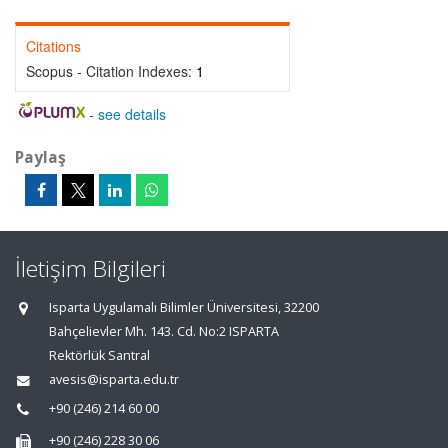
Citations
Scopus - Citation Indexes:
1
-
see details
Paylaş
İletişim Bilgileri
Isparta Uygulamalı Bilimler Üniversitesi, 32200
Bahçelievler Mh. 143. Cd. No:2 ISPARTA
Rektörlük Santral
avesis@isparta.edu.tr
+90 (246) 214 60 00
+90 (246) 228 30 06