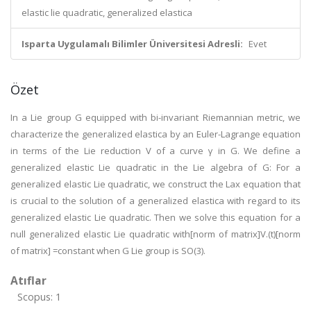
elastic lie quadratic, generalized elastica
Isparta Uygulamalı Bilimler Üniversitesi Adresli:
Evet
Özet
In a Lie group G equipped with bi-invariant Riemannian metric, we
characterize the generalized elastica by an Euler-Lagrange equation
in terms of the Lie reduction V of a curve γ in G. We define a
generalized elastic Lie quadratic in the Lie algebra of G: For a
generalized elastic Lie quadratic, we construct the Lax equation that
is crucial to the solution of a generalized elastica with regard to its
generalized elastic Lie quadratic. Then we solve this equation for a
null generalized elastic Lie quadratic with[norm of matrix]V.(t)[norm
of matrix] =constant when G Lie group is SO(3).
Atıflar
Scopus: 1