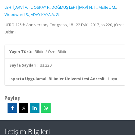
LEHTİJARVİ A. T.
,
OSKAY F.
,
DOĞMUŞ LEHTİJARVİ H. T.
,
Mullett M.
,
Woodward S.
,
ADAY KAYA A. G.
UFRO 125th Anniversary Congress, 18 - 22 Eylül 2017, ss.220, (Özet
Bildiri)
Yayın Türü:
Bildiri / Özet Bildiri
Sayfa Sayıları:
ss.220
Isparta Uygulamalı Bilimler Üniversitesi Adresli:
Hayır
Paylaş
İletişim Bilgileri