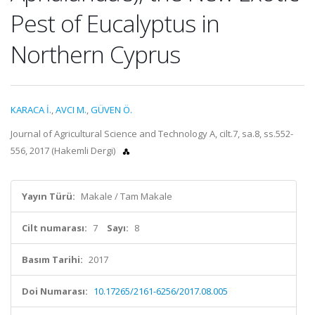
Pest of Eucalyptus in
Northern Cyprus
KARACA İ.
,
AVCI M.
,
GÜVEN Ö.
Journal of Agricultural Science and Technology A, cilt.7, sa.8, ss.552-
556, 2017 (Hakemli Dergi)
Yayın Türü:
Makale / Tam Makale
Cilt numarası:
7
Sayı:
8
Basım Tarihi:
2017
Doi Numarası:
10.17265/2161-6256/2017.08.005