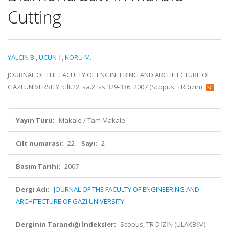
Cutting
YALÇIN B.
,
UCUN İ.
,
KORU M.
JOURNAL OF THE FACULTY OF ENGINEERING AND ARCHITECTURE OF
GAZI UNIVERSITY, cilt.22, sa.2, ss.329-336, 2007 (Scopus, TRDizin)
Yayın Türü:
Makale / Tam Makale
Cilt numarası:
22
Sayı:
2
Basım Tarihi:
2007
Dergi Adı:
JOURNAL OF THE FACULTY OF ENGINEERING AND
ARCHITECTURE OF GAZI UNIVERSITY
Derginin Tarandığı İndeksler:
Scopus, TR DİZİN (ULAKBİM)