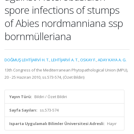
spore infections of stumps
of Abies nordmanniana ssp
bornmülleriana
DOĞMUŞ LEHTİJARVİ H. T.
,
LEHTİJARVİ A. T.
,
OSKAY F.
,
ADAY KAYA A. G.
13th Congress of the Mediterranean Phytopathological Union (MPU),
20 - 25 Haziran 2010, ss.573-574, (Özet Bildiri)
Yayın Türü:
Bildiri / Özet Bildiri
Sayfa Sayıları:
ss.573-574
Isparta Uygulamalı Bilimler Üniversitesi Adresli:
Hayır