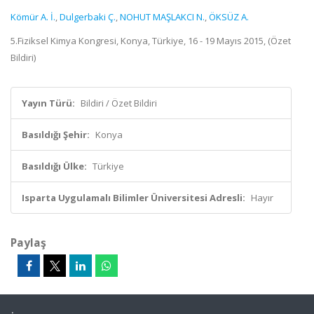
Kömür A. İ.
,
Dulgerbaki Ç.
,
NOHUT MAŞLAKCI N.
,
ÖKSÜZ A.
5.Fiziksel Kimya Kongresi, Konya, Türkiye, 16 - 19 Mayıs 2015, (Özet
Bildiri)
Yayın Türü:
Bildiri / Özet Bildiri
Basıldığı Şehir:
Konya
Basıldığı Ülke:
Türkiye
Isparta Uygulamalı Bilimler Üniversitesi Adresli:
Hayır
Paylaş