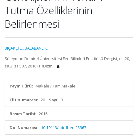
Tutma Özelliklerinin
Belirlenmesi
BIÇAKÇI E.
,
BALABANLI C.
Süleyman Demirel Üniversitesi Fen Bilimleri Enstitüsü Dergisi, cilt.20,
sa.3, ss.587, 2016 (TRDizin)
Yayın Türü:
Makale / Tam Makale
Cilt numarası:
20
Sayı:
3
Basım Tarihi:
2016
Doi Numarası:
10.19113/sdufbed.23967