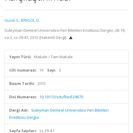
Güzel S.
,
BİNGÖL O.
Süleyman Demirel Üniversitesi Fen Bilimleri Enstitüsü Dergisi, cilt.19,
sa.3, ss.39-47, 2015 (Hakemli Dergi)
Yayın Türü:
Makale / Tam Makale
Cilt numarası:
19
Sayı:
3
Basım Tarihi:
2015
Doi Numarası:
10.19113/sdufbed.24670
Dergi Adı:
Süleyman Demirel Üniversitesi Fen Bilimleri
Enstitüsü Dergisi
Sayfa Sayıları:
ss.39-47