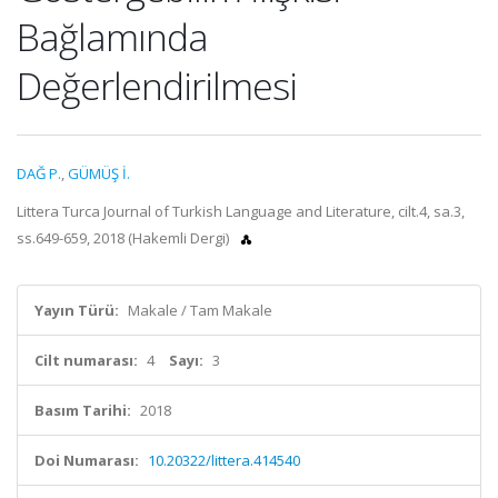
Bağlamında
Değerlendirilmesi
DAĞ P.
,
GÜMÜŞ İ.
Littera Turca Journal of Turkish Language and Literature, cilt.4, sa.3,
ss.649-659, 2018 (Hakemli Dergi)
Yayın Türü:
Makale / Tam Makale
Cilt numarası:
4
Sayı:
3
Basım Tarihi:
2018
Doi Numarası:
10.20322/littera.414540