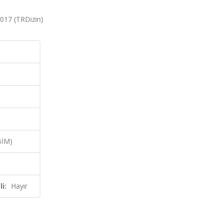
017 (TRDizin)
BİM)
i:
Hayır