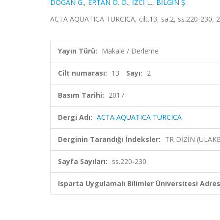
DOĞAN G.
,
ERTAN Ö. O.
,
İZCİ L.
,
BİLGİN Ş.
ACTA AQUATICA TURCICA, cilt.13, sa.2, ss.220-230, 2
Yayın Türü:
Makale / Derleme
Cilt numarası:
13
Sayı:
2
Basım Tarihi:
2017
Dergi Adı:
ACTA AQUATICA TURCICA
Derginin Tarandığı İndeksler:
TR DİZİN (ULAK
Sayfa Sayıları:
ss.220-230
Isparta Uygulamalı Bilimler Üniversitesi Adresl