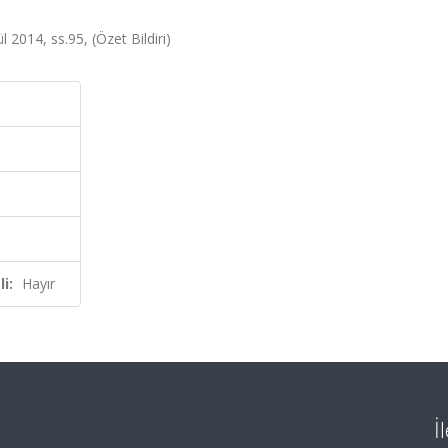
l 2014, ss.95, (Özet Bildiri)
i:
Hayır
İ