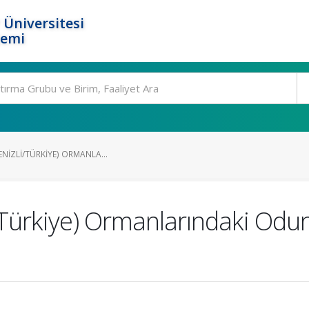
 Üniversitesi
temi
ENIZLI/TÜRKIYE) ORMANLA...
i/Türkiye) Ormanlarındaki Odun