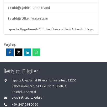
Basıldığı Şehir:
Crete Island
Basıldığı Ülke:
Yunanistan
Isparta Uygulamalı Bilimler Üniversitesi Adresli:
Hayır
Paylaş
İletişim Bilgileri
Isparta Uygulamalı Bilimler Üniversitesi, 32200
Bahçelievler Mh. 143. Cd. No:2 ISPARTA
Rektörlük Santral
avesis@isparta.edu.tr
+90 (246) 214 60 00