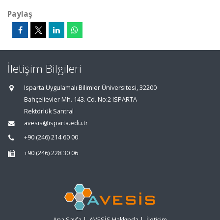
Paylaş
İletişim Bilgileri
Isparta Uygulamalı Bilimler Üniversitesi, 32200
Bahçelievler Mh. 143. Cd. No:2 ISPARTA
Rektörlük Santral
avesis@isparta.edu.tr
+90 (246) 214 60 00
+90 (246) 228 30 06
Ana Sayfa
|
AVESİS Hakkında
|
İletişim