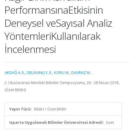
PerformansınaEtkisinin
Deneysel veSayısal Analiz
YöntemleriKullanılarak
İncelenmesi
AKDAĞ A. E.
,
DELİKANLI Y. E.
,
KORU M.
,
DAVRAZ M.
2. Uluslararası Mesleki Bilimler Sempozyumu, 26 - 28 Nisan 2018,
(Özet Bildiri)
Yayın Türü:
Bildiri / Özet Bildiri
Isparta Uygulamalı Bilimler Üniversitesi Adresli:
Evet