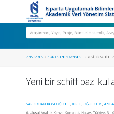
Isparta Uygulamalı Bilimler
Akademik Veri Yönetim Sis
Ara
ANA SAYFA
SON EKLENEN YAYINLAR
YENI BIR SCHIFF B
Yeni bir schiff bazı ku
SARDOHAN KÖSEOĞLU T.
,
KIR E.
,
ÖĞÜL U. B.
,
ANBA
6. Ulusal Analitik Kimya Kongresi, Hatay, Türkiye, 3 - 0