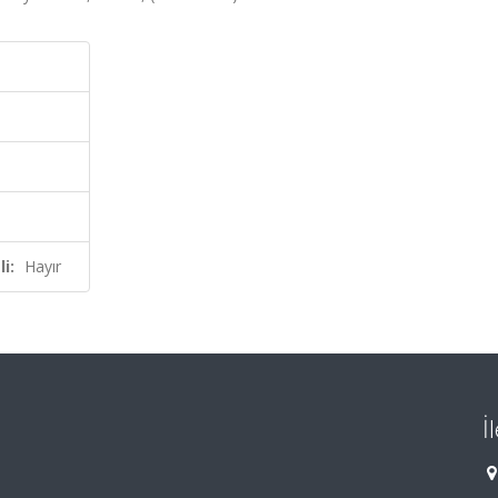
i:
Hayır
İ