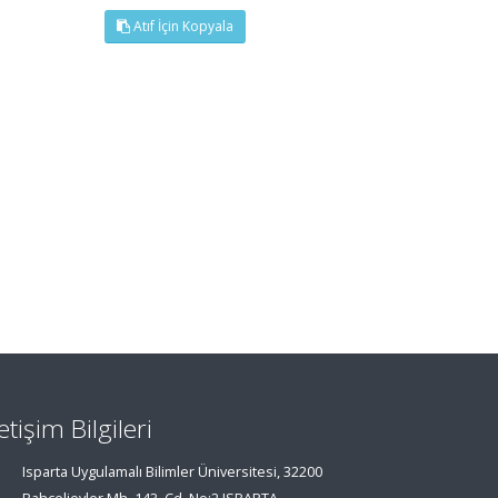
Atıf İçin Kopyala
letişim Bilgileri
Isparta Uygulamalı Bilimler Üniversitesi, 32200