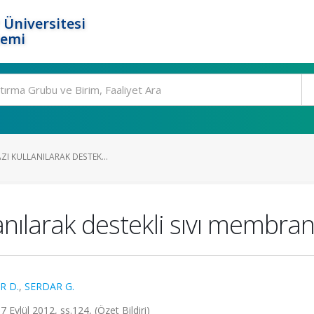
 Üniversitesi
temi
AZI KULLANILARAK DESTEK...
llanılarak destekli sıvı membra
R D.
,
SERDAR G.
7 Eylül 2012, ss.124, (Özet Bildiri)