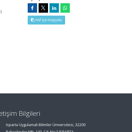
i)
Atıf İçin Kopyala
letişim Bilgileri
Isparta Uygulamalı Bilimler Üniversitesi, 32200
Bahçelievler Mh. 143. Cd. No:2 ISPARTA